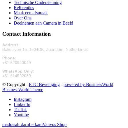
Technische Ondersteuning
Referenties
Maak een afspraak
Over Ons
Deelnemen aan Camera in Beeld
Contact Information
Address
:
Schoolven 15, 1504DK, Zaandam, Netherlands
Phone
:
+31 620940049
WhatsApp Only
:
+31 614592080
© Copyright -
ETC Beveiliging
-
powered by BusinessWorld
BusinessWorld Theme
Instagram
LinkedIn
TikTok
Youtube
madrasah-darul-erkam
Vanvos Shop